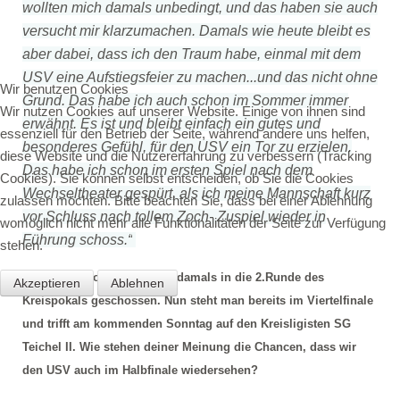
wollten mich damals unbedingt, und das haben sie auch
versucht mir klarzumachen. Damals wie heute bleibt es
aber dabei, dass ich den Traum habe, einmal mit dem
USV eine Aufstiegsfeier zu machen...und das nicht ohne
Wir benutzen Cookies
Grund. Das habe ich auch schon im Sommer immer
Wir nutzen Cookies auf unserer Website. Einige von ihnen sind
erwähnt. Es ist und bleibt einfach ein gutes und
essenziell für den Betrieb der Seite, während andere uns helfen,
besonderes Gefühl, für den USV ein Tor zu erzielen.
diese Website und die Nutzererfahrung zu verbessern (Tracking
Das habe ich schon im ersten Spiel nach dem
Cookies). Sie können selbst entscheiden, ob Sie die Cookies
Wechseltheater gespürt, als ich meine Mannschaft kurz
zulassen möchten. Bitte beachten Sie, dass bei einer Ablehnung
vor Schluss nach tollem Zoch- Zuspiel wieder in
womöglich nicht mehr alle Funktionalitäten der Seite zur Verfügung
Führung schoss.“
stehen.
Mit diesem Tor hast du uns damals in die 2.Runde des
Akzeptieren
Ablehnen
Kreispokals geschossen. Nun steht man bereits im Viertelfinale
und trifft am kommenden Sonntag auf den Kreisligisten SG
Teichel II. Wie stehen deiner Meinung die Chancen, dass wir
den USV auch im Halbfinale wiedersehen?