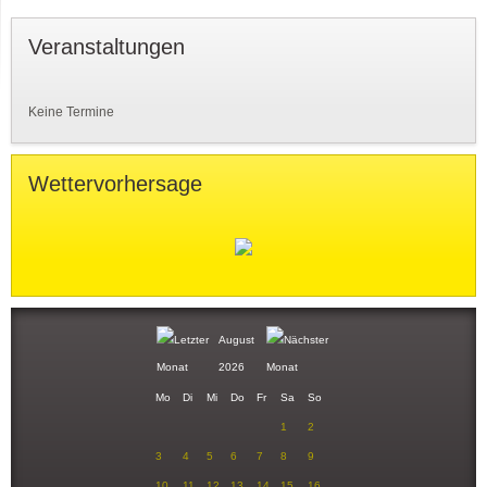
Veranstaltungen
Keine Termine
Wettervorhersage
August
2026
Mo
Di
Mi
Do
Fr
Sa
So
1
2
3
4
5
6
7
8
9
10
11
12
13
14
15
16