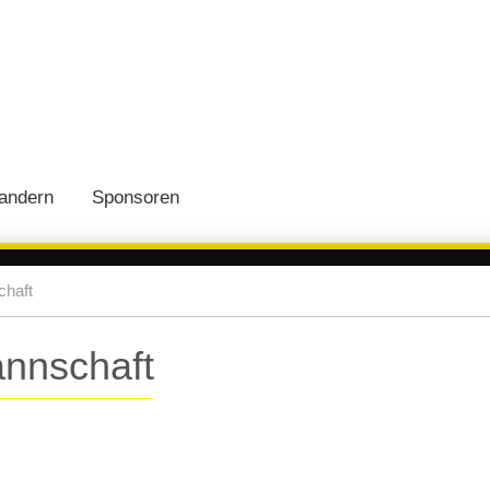
andern
Sponsoren
haft
nnschaft