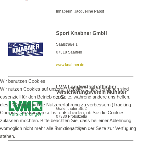
Inhaberin: Jacqueline Papst
Sport Knabner GmbH
Saalstraße 1
07318 Saalfeld
www.knabner.de
Wir benutzen Cookies
LVM Landwirtschaftlicher
Wir nutzen Cookies auf unserer Website. Einige von ihnen sind
Versicherungsverein Münster
essenziell für den Betrieb der Seite, während andere uns helfen,
a.G.
diese Website und die Nutzererfahrung zu verbessern (Tracking
Gräfenthaler Str. 2
Cookies). Sie können selbst entscheiden, ob Sie die Cookies
07330 Probstzella
zulassen möchten. Bitte beachten Sie, dass bei einer Ablehnung
womöglich nicht mehr alle Funktionalitäten der Seite zur Verfügung
Frau Birgit Geyer
stehen.