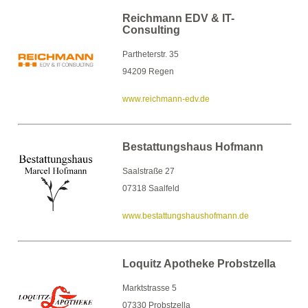
Reichmann EDV & IT-
Consulting
Partheterstr. 35
94209 Regen
www.reichmann-edv.de
Bestattungshaus Hofmann
Saalstraße 27
07318 Saalfeld
www.bestattungshaushofmann.de
Loquitz Apotheke Probstzella
Marktstrasse 5
07330 Probstzella