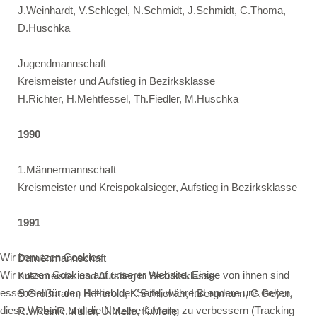
J.Weinhardt, V.Schlegel, N.Schmidt, J.Schmidt, C.Thoma,
D.Huschka
Jugendmannschaft
Kreismeister und Aufstieg in Bezirksklasse
H.Richter, H.Mehtfessel, Th.Fiedler, M.Huschka
1990
1.Männermannschaft
Kreismeister und Kreispokalsieger, Aufstieg in Bezirksklasse
1991
Wir benutzen Cookies
Damenmannschaft
Wir nutzen Cookies auf unserer Website. Einige von ihnen sind
Kreismeister und Aufstieg in Bezirksklasse
essenziell für den Betrieb der Seite, während andere uns helfen,
S.Großmann, H.Herold, K.Schlichter, I.Bergmann, C.Geyer,
diese Website und die Nutzererfahrung zu verbessern (Tracking
R.v.ReinR.Müller, U.Melle, K.Melle