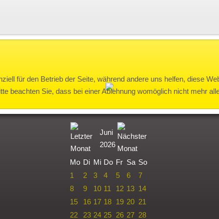
ziell für den Betrieb der Seite, während andere uns helfen, diese We
te beachten Sie, dass bei einer Ablehnung womöglich nicht mehr alle 
Juni
2026
Mo
Di
Mi
Do
Fr
Sa
So
1
2
3
4
5
6
7
8
9
10
11
12
13
14
15
16
17
18
19
20
21
22
23
24
25
26
27
28