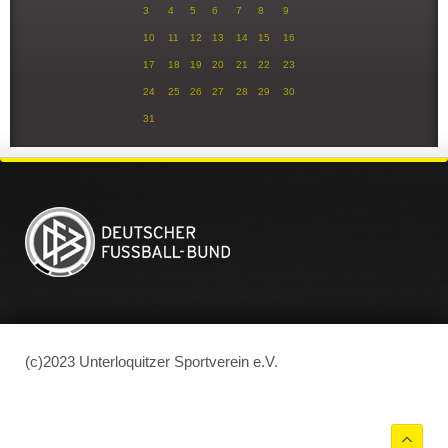
3
4
5
6
7
8
9
10
11
12
13
14
15
16
17
18
19
20
21
22
23
24
25
26
27
28
29
30
31
(c)2023 Unterloquitzer Sportverein e.V.