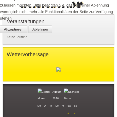
zulassen möchten. Bitte beachten Sie, dass bei einer Ablehnung
womöglich nicht mehr alle Funktionalitäten der Seite zur Verfügung
stehen.
Veranstaltungen
Akzeptieren
Ablehnen
Keine Termine
Wettervorhersage
August
2026
Mo
Di
Mi
Do
Fr
Sa
So
1
2