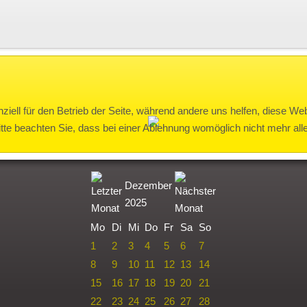
ziell für den Betrieb der Seite, während andere uns helfen, diese We
te beachten Sie, dass bei einer Ablehnung womöglich nicht mehr alle 
Dezember
2025
Mo
Di
Mi
Do
Fr
Sa
So
1
2
3
4
5
6
7
8
9
10
11
12
13
14
15
16
17
18
19
20
21
22
23
24
25
26
27
28