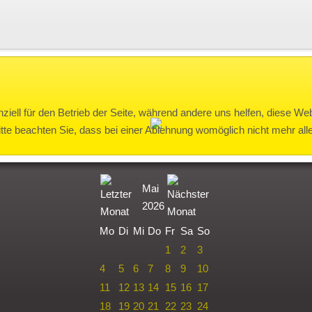
ziell für den Betrieb der Seite, während andere uns helfen, diese We
te beachten Sie, dass bei einer Ablehnung womöglich nicht mehr alle 
Mai
2026
Mo
Di
Mi
Do
Fr
Sa
So
1
2
3
4
5
6
7
8
9
10
11
12
13
14
15
16
17
18
19
20
21
22
23
24