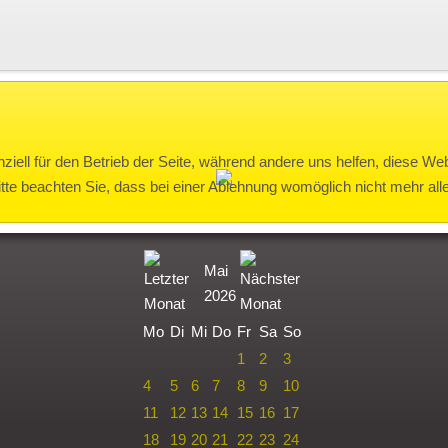
ziell für den Betrieb der Seite, während andere uns helfen, diese We
te beachten Sie, dass bei einer Ablehnung womöglich nicht mehr alle 
Mai
2026
Mo
Di
Mi
Do
Fr
Sa
So
1
2
3
4
5
6
7
8
9
10
11
12
13
14
15
16
17
18
19
20
21
22
23
24